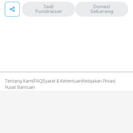
Jadi
Donasi
Fundraiser
Sekarang
Tentang Kami
FAQ
Syarat & Ketentuan
Kebijakan Privasi
Pusat Bantuan
Gunakan Aplikasi Rumah Berkat
Copyright ©
2026
Rumahberkat.com
. All Rights Reserved.