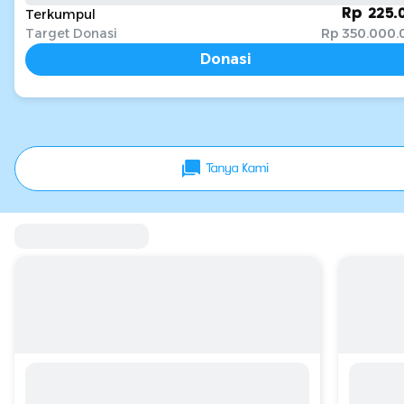
Terkumpul
Rp 225.
Target Donasi
Rp 350.000.
Donasi
Bencana Alam