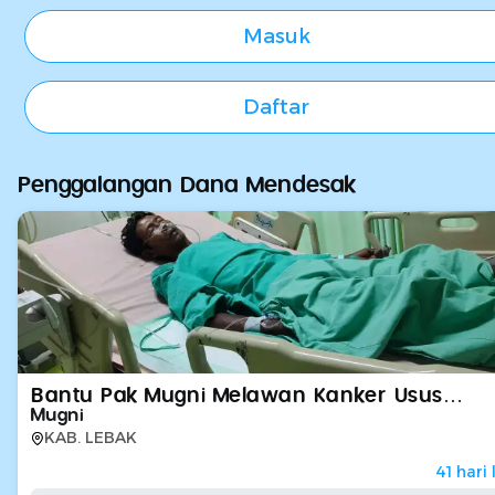
Masuk
Daftar
Penggalangan Dana Mendesak
Bantu Pak Mugni Melawan Kanker Usus
Stadium 4
Mugni
KAB. LEBAK
41
hari 